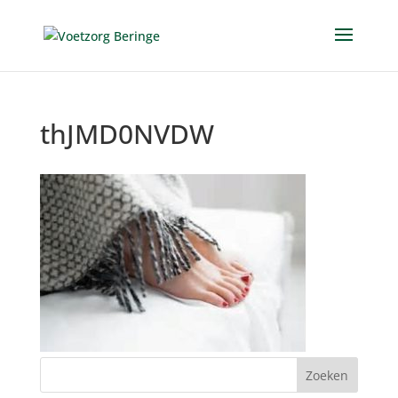
thJMD0NVDW