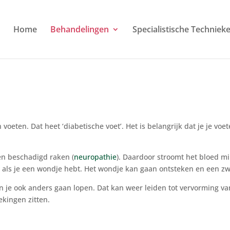
Home
Behandelingen
Specialistische Techniek
voeten. Dat heet ‘diabetische voet’. Het is belangrijk dat je je v
n beschadigd raken (
neuropathie
). Daardoor stroomt het bloed m
et als je een wondje hebt. Het wondje kan gaan ontsteken en een z
un je ook anders gaan lopen. Dat kan weer leiden tot vervorming v
ekingen zitten.