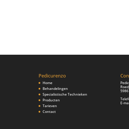
Pedicurenzo
Con
Home
Pedi
Roedj
Behandelingen
5986
Specialistische Technieken
Tele
Producten
E-mai
Tarieven
Contact