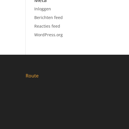
Meta
Inloggen
Berichten feed
Reacties feed
WordPress.org
Route